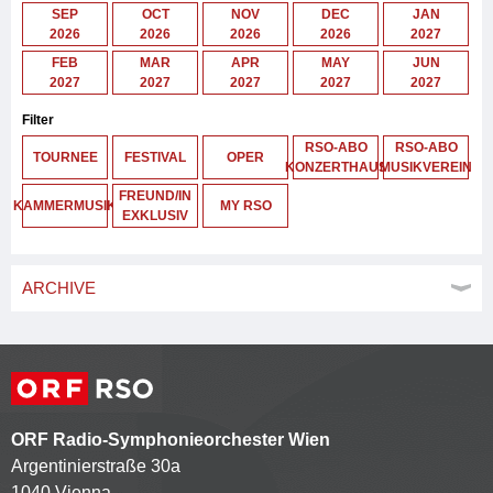
SEP
OCT
NOV
DEC
JAN
2026
2026
2026
2026
2027
FEB
MAR
APR
MAY
JUN
2027
2027
2027
2027
2027
Filter
RSO-ABO
RSO-ABO
TOURNEE
FESTIVAL
OPER
KONZERTHAUS
MUSIKVEREIN
FREUND/IN
KAMMERMUSIK
MY RSO
EXKLUSIV
ARCHIVE
ORF Radio-Symphonieorchester Wien
Argentinierstraße 30a
1040 Vienna