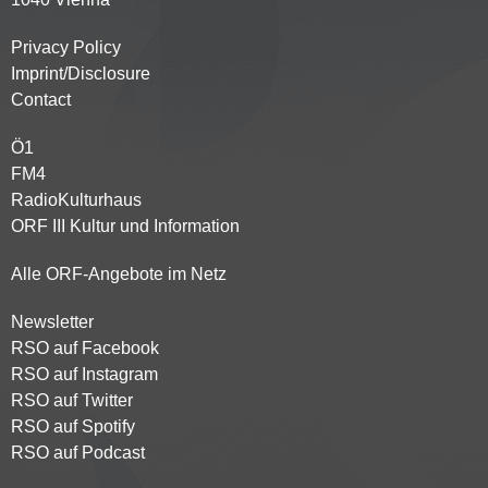
Privacy Policy
Kontaktmenü
Imprint/Disclosure
Contact
Ö1
Partnersender
FM4
RadioKulturhaus
ORF III Kultur und Information
Alle ORF-Angebote im Netz
Newsletter
Footer
RSO auf Facebook
menu
RSO auf Instagram
RSO auf Twitter
RSO auf Spotify
RSO auf Podcast