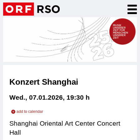
Skip
Tog
to
nav
main
content
Konzert Shanghai
Wed., 07.01.2026, 19:30
h
add to calendar
add to iCal
Shanghai Oriental Art Center Concert
add to Outlook
Hall