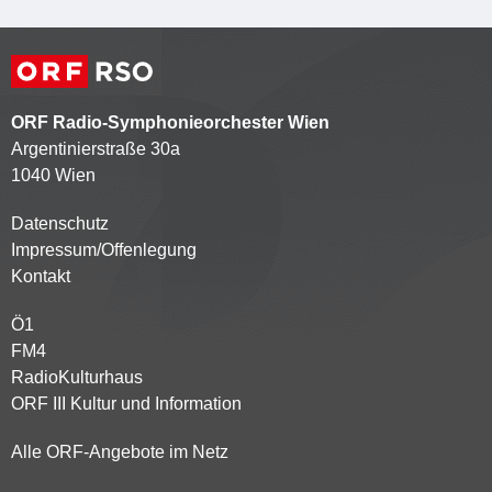
ORF Radio-Symphonieorchester Wien
Argentinierstraße 30a
1040 Wien
Datenschutz
Kontaktmenü
Impressum/Offenlegung
Kontakt
Ö1
Partnersender
FM4
RadioKulturhaus
ORF III Kultur und Information
Alle ORF-Angebote im Netz