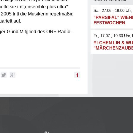
elte sie im „ensemble plus ultra"
Sa., 27.06., 19:00
Uhr,
005 tritt die Musikerin regelmäßig
"PARSIFAL" WIE
rtett auf.
FESTWOCHEN
nger-Gund Mitglied des ORF Radio-
Fr., 17.07., 19:30
Uhr
, 
YI-CHEN LIN & WU
"MÄRCHENZAUB