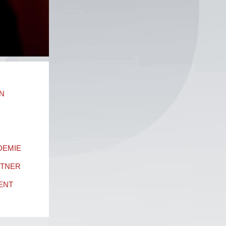
N
DEMIE
RTNER
ENT