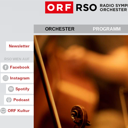
Direkt
zum
Inhalt
ORCHESTER
PROGRAMM
Newsletter
RSO WIEN AUF
Facebook
Instagram
Spotify
Podcast
ORF Kultur