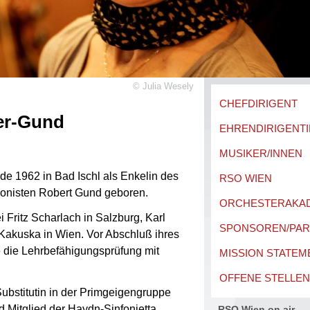
©
Julia Wesely
CHEFDIRIGENT
er-Gund
EHRENDIRIGENTI
MUSIKER/INNEN
e 1962 in Bad Ischl als Enkelin des
RSO WIEN
onisten Robert Gund geboren.
ORCHESTERAKA
ei Fritz Scharlach in Salzburg, Karl
SPONSOREN/PA
Kakuska in Wien. Vor Abschluß ihres
 die Lehrbefähigungsprüfung mit
MISSION STATEM
OFFENE STELLEN
ubstitutin in der Primgeigengruppe
 Mitglied der Haydn-Sinfonietta
RSO Wien on air