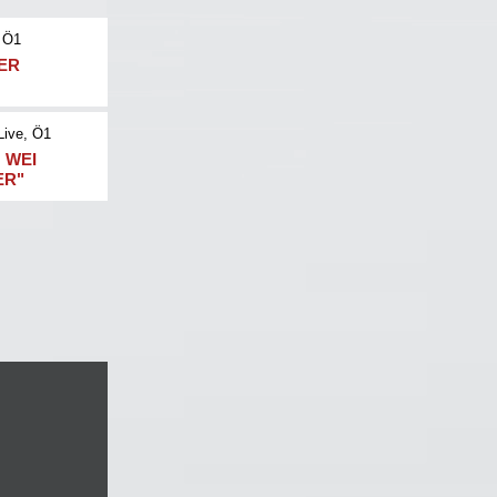
 Ö1
NER
Live
, Ö1
 WEI
ER"