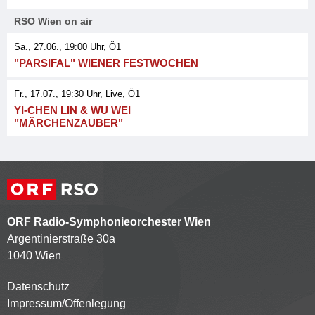
RSO Wien on air
Sa., 27.06., 19:00
Uhr, Ö1
"PARSIFAL" WIENER FESTWOCHEN
Fr., 17.07., 19:30
Uhr
, Live
, Ö1
YI-CHEN LIN & WU WEI
"MÄRCHENZAUBER"
ORF Radio-Symphonieorchester Wien
Argentinierstraße 30a
1040 Wien
Datenschutz
Kontaktmenü
Impressum/Offenlegung