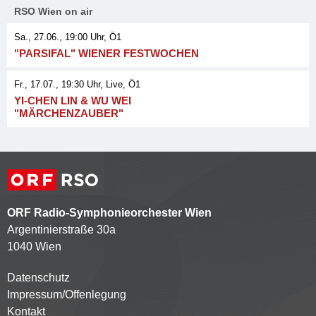
RSO Wien on air
Sa., 27.06., 19:00
Uhr, Ö1
"PARSIFAL" WIENER FESTWOCHEN
Fr., 17.07., 19:30
Uhr
, Live
, Ö1
YI-CHEN LIN & WU WEI
"MÄRCHENZAUBER"
ORF Radio-Symphonieorchester Wien
Argentinierstraße 30a
1040 Wien
Datenschutz
Kontaktmenü
Impressum/Offenlegung
Kontakt