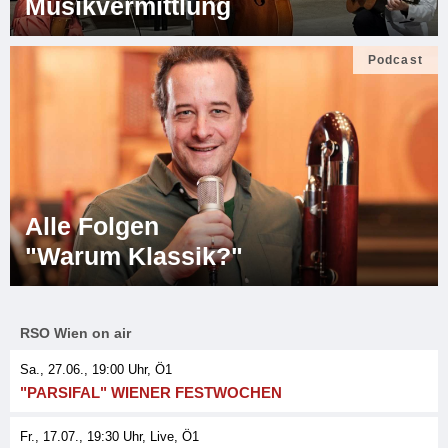
Musikvermittlung
Podcast
Alle Folgen
"Warum Klassik?"
RSO Wien on air
Sa., 27.06., 19:00
Uhr, Ö1
"PARSIFAL" WIENER FESTWOCHEN
Fr., 17.07., 19:30
Uhr
, Live
, Ö1