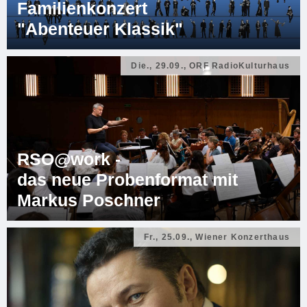
Familienkonzert
"Abenteuer Klassik"
Die., 29.09., ORF RadioKulturhaus
RSO@work -
das neue Probenformat mit
Markus Poschner
Fr., 25.09., Wiener Konzerthaus