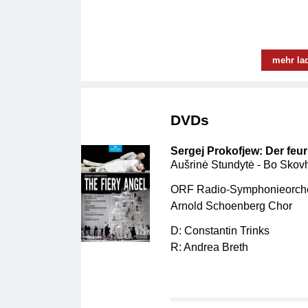
mehr la
DVDs
Sergej Prokofjew: Der feu
Aušrinė Stundytė - Bo Skov
ORF Radio-Symphonieorche
Arnold Schoenberg Chor
D: Constantin Trinks
R: Andrea Breth