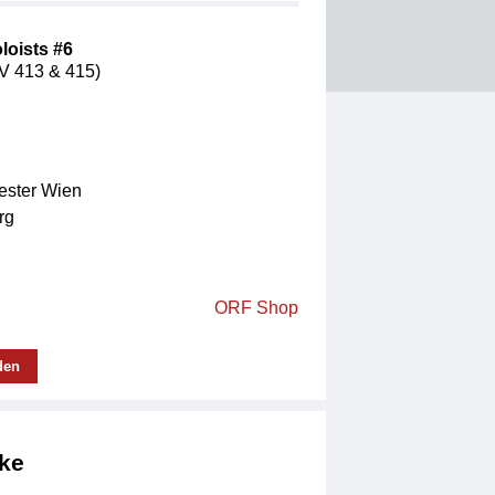
loists #6
KV 413 & 415)
ster Wien
rg
ORF Shop
den
ke