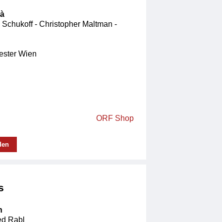
zà
 Schukoff - Christopher Maltman -
ster Wien
ORF Shop
den
s
n
ied Rabl