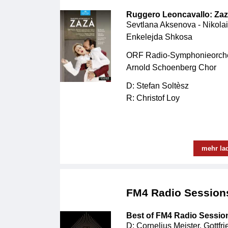
Ruggero Leoncavallo: Za
Sevtlana Aksenova - Nikolai
Enkelejda Shkosa
ORF Radio-Symphonieorche
Arnold Schoenberg Chor
D: Stefan Soltèsz
R: Christof Loy
mehr la
FM4 Radio Session
Best of FM4 Radio Sessio
D: Cornelius Meister, Gottfr