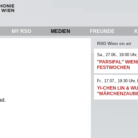
MY RSO
MEDIEN
FREUNDE
K
RSO Wien on air
Sa., 27.06., 19:00
Uhr,
"PARSIFAL" WIE
FESTWOCHEN
Fr., 17.07., 19:30
Uhr
, 
YI-CHEN LIN & WU
"MÄRCHENZAUB
n
ad.