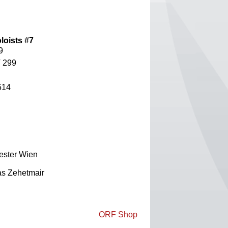
loists #7
9
V 299
514
ster Wien
as Zehetmair
ORF Shop