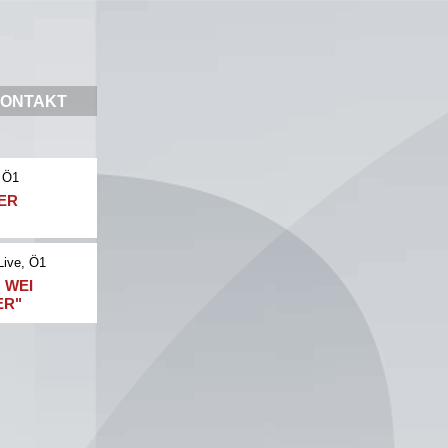
ONTAKT
 Ö1
NER
Live
, Ö1
 WEI
ER"