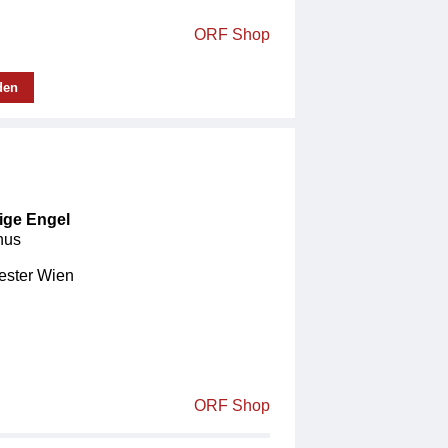
ORF Shop
den
rige Engel
hus
ster Wien
ORF Shop