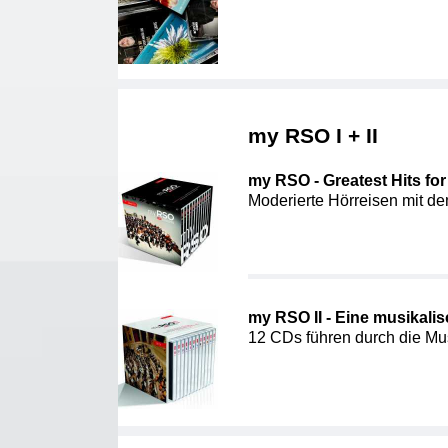
my RSO I + II
my RSO - Greatest Hits fo
Moderierte Hörreisen mit 
my RSO II - Eine musikali
12 CDs führen durch die Mu