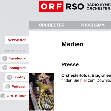
Direkt
zum
Inhalt
ORCHESTER
PROGRAMM
Newsletter
Medien
RSO WIEN AUF
Facebook
Presse
Instagram
Orchesterfotos, Biografie
Spotify
finden Sie
hier
zum Downlo
Podcast
ORF Kultur