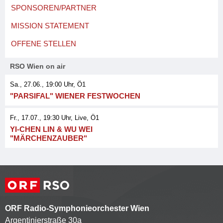
SPONSOREN/PARTNER
MISSION STATEMENT
OFFENE STELLEN
RSO Wien on air
Sa., 27.06., 19:00
Uhr, Ö1
"PARSIFAL" WIENER FESTWOCHEN
Fr., 17.07., 19:30
Uhr
, Live
, Ö1
YI-CHEN LIN & WU WEI
"MÄRCHENZAUBER"
ORF Radio-Symphonieorchester Wien
Argentinierstraße 30a