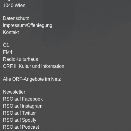
1040 Wien
Datenschutz
Kontaktmenü
Impressum/Offenlegung
Kontakt
Ö1
Partnersender
FM4
RadioKulturhaus
ORF III Kultur und Information
Alle ORF-Angebote im Netz
Newsletter
Footer
RSO auf Facebook
menu
RSO auf Instagram
RSO auf Twitter
RSO auf Spotify
RSO auf Podcast