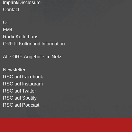
Kontaktmenü
Imprint/Disclosure
Contact
Ö1
Partnersender
FM4
RadioKulturhaus
ORF III Kultur und Information
Alle ORF-Angebote im Netz
Newsletter
Footer
RSO auf Facebook
menu
RSO auf Instagram
RSO auf Twitter
RSO auf Spotify
RSO auf Podcast