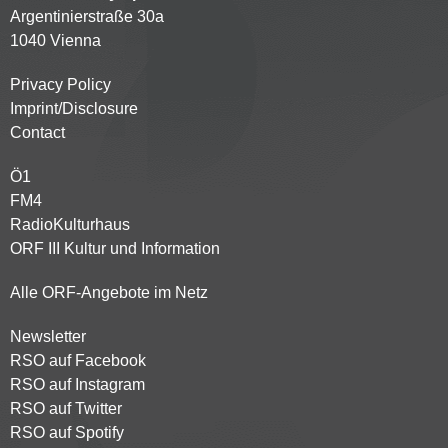
Argentinierstraße 30a
1040 Vienna
Privacy Policy
Kontaktmenü
Imprint/Disclosure
Contact
Ö1
Partnersender
FM4
RadioKulturhaus
ORF III Kultur und Information
Alle ORF-Angebote im Netz
Newsletter
Footer
RSO auf Facebook
menu
RSO auf Instagram
RSO auf Twitter
RSO auf Spotify