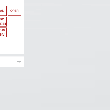
VAL
OPER
ABO
REIN
/IN
SIV