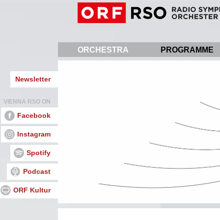
Skip
to
main
content
ORCHESTRA
PROGRAMME
Newsletter
VIENNA RSO ON
Facebook
Instagram
Spotify
Podcast
ORF Kultur