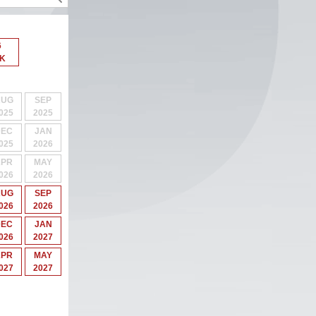
6
 K
AUG
SEP
025
2025
DEC
JAN
025
2026
APR
MAY
026
2026
AUG
SEP
026
2026
DEC
JAN
026
2027
APR
MAY
027
2027