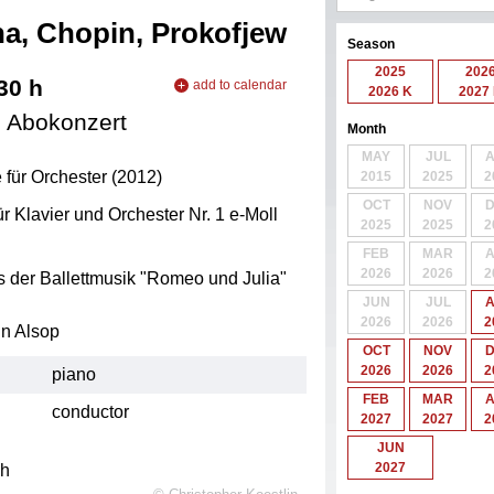
ha, Chopin, Prokofjew
Season
2025
202
:30
h
add to calendar
2026 K
2027
add to iCal
. Abokonzert
Month
add to Outlook
MAY
JUL
 für Orchester (2012)
2015
2025
2
OCT
NOV
r Klavier und Orchester Nr. 1 e-Moll
2025
2025
2
FEB
MAR
2026
2026
2
s der Ballettmusik "Romeo und Julia"
JUN
JUL
2026
2026
2
n Alsop
OCT
NOV
2026
2026
2
piano
FEB
MAR
conductor
2027
2027
2
JUN
2027
h