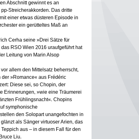
ten Abschnitt gewinnt es an
 pp-Streicherakkorden. Das dritte
, mit einer etwas düsteren Episode in
rchester ein gerütteltes Maß an
rich Cerha seine »Drei Sätze für
e das RSO Wien 2016 uraufgeführt hat
er Leitung von Marin Alsop
 vor allem den Mittelsatz beherrscht,
in der »Romance« aus Frédéric
ert: Diese sei, so Chopin, der
ße Erinnerungen, »wie eine Träumerei
änzten Frühlingsnacht«. Chopins
 auf symphonische
tellen den Solopart unangefochten in
 glänzt als Sänger virtuoser Arien, das
n Teppich aus – in diesem Fall für den
Bruce Liu.