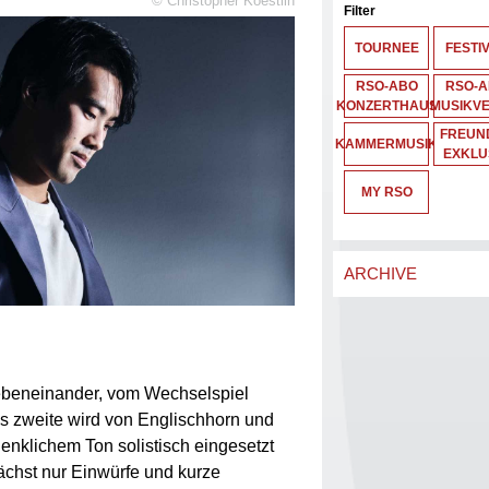
©
Christopher Koestlin
Filter
TOURNEE
FESTI
RSO-ABO
RSO-
KONZERTHAUS
MUSIKVE
FREUND
KAMMERMUSIK
EXKLU
MY RSO
ARCHIVE
ebeneinander, vom Wechselspiel
as zweite wird von Englischhorn und
denklichem Ton solistisch eingesetzt
ächst nur Einwürfe und kurze