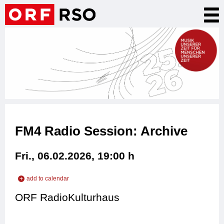
Skip
Tog
to
nav
main
content
FM4 Radio Session: Archive
Fri., 06.02.2026, 19:00
h
add to calendar
add to iCal
ORF RadioKulturhaus
add to Outlook