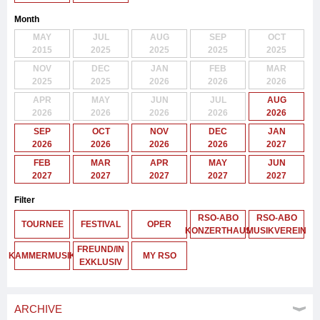
Month
MAY
JUL
AUG
SEP
OCT
2015
2025
2025
2025
2025
NOV
DEC
JAN
FEB
MAR
2025
2025
2026
2026
2026
APR
MAY
JUN
JUL
AUG
2026
2026
2026
2026
2026
SEP
OCT
NOV
DEC
JAN
2026
2026
2026
2026
2027
FEB
MAR
APR
MAY
JUN
2027
2027
2027
2027
2027
Filter
RSO-ABO
RSO-ABO
TOURNEE
FESTIVAL
OPER
KONZERTHAUS
MUSIKVEREIN
FREUND/IN
KAMMERMUSIK
MY RSO
EXKLUSIV
ARCHIVE