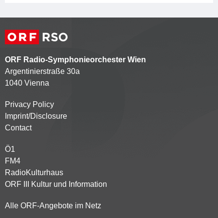
ORF Radio-Symphonieorchester Wien
Argentinierstraße 30a
1040 Vienna
Privacy Policy
Kontaktmenü
Imprint/Disclosure
Contact
Ö1
Partnersender
FM4
RadioKulturhaus
ORF III Kultur und Information
Alle ORF-Angebote im Netz