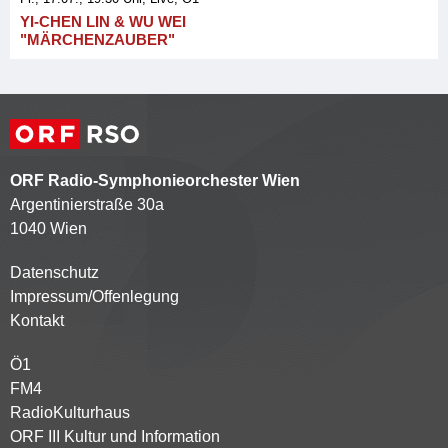
YI-CHEN LIN & WU WEI
"MÄRCHENZAUBER"
ORF Radio-Symphonieorchester Wien
Argentinierstraße 30a
1040 Wien
Datenschutz
Kontaktmenü
Impressum/Offenlegung
Kontakt
Ö1
Partnersender
FM4
RadioKulturhaus
ORF III Kultur und Information