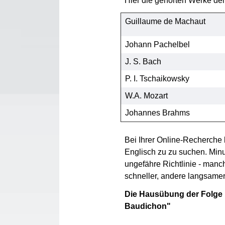
Hier die gehörten Werke de
Guillaume de Machaut
Johann Pachelbel
J. S. Bach
P. I. Tschaikowsky
W.A. Mozart
Johannes Brahms
Bei Ihrer Online-Recherche k
Englisch zu zu suchen. Minu
ungefähre Richtlinie - manc
schneller, andere langsame
Die Hausübung der Folge 
Baudichon"