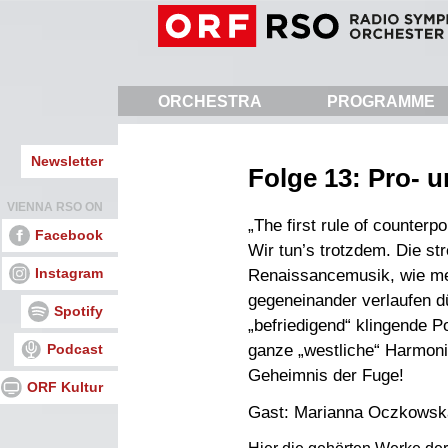
Skip
to
main
content
ORCHESTRA
PROGRAMME
Newsletter
Folge 13: Pro- 
VIENNA RSO ON
„The first rule of counterpo
Facebook
Wir tun’s trotzdem. Die st
Instagram
Renaissancemusik, wie me
gegeneinander verlaufen dür
Spotify
„befriedigend“ klingende P
Podcast
ganze „westliche“ Harmon
Geheimnis der Fuge!
ORF Kultur
Gast: Marianna Oczkowsk