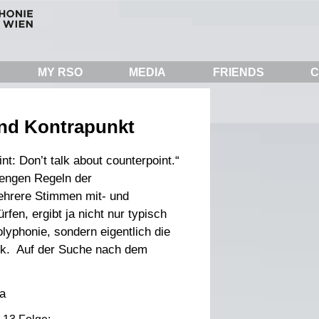
MY RSO
MEDIA
FRIENDS
C
und Kontrapunkt
int: Don’t talk about counterpoint.“
rengen Regeln der
hrere Stimmen mit- und
fen, ergibt ja nicht nur typisch
olyphonie, sondern eigentlich die
ik. Auf der Suche nach dem
a