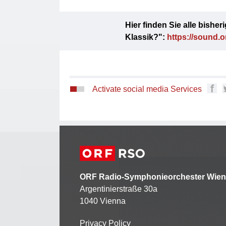
Hier finden Sie alle bish
Klassik?":
https://sound.o
Activate social media Services
ORF Radio-Symphonieorchester Wien
Argentinierstraße 30a
1040 Vienna
Privacy Policy