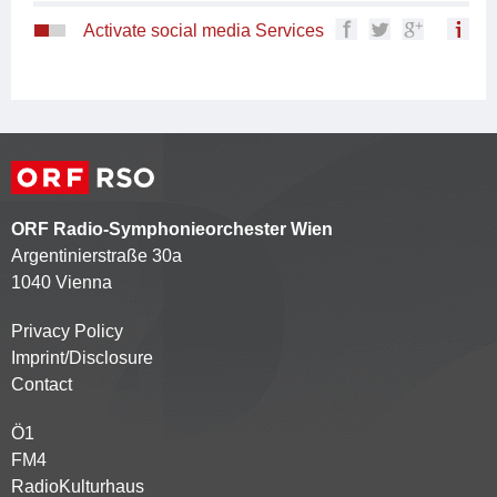
Activate social media Services
ORF Radio-Symphonieorchester Wien
Argentinierstraße 30a
1040 Vienna
Privacy Policy
Kontaktmenü
Imprint/Disclosure
Contact
Ö1
Partnersender
FM4
RadioKulturhaus