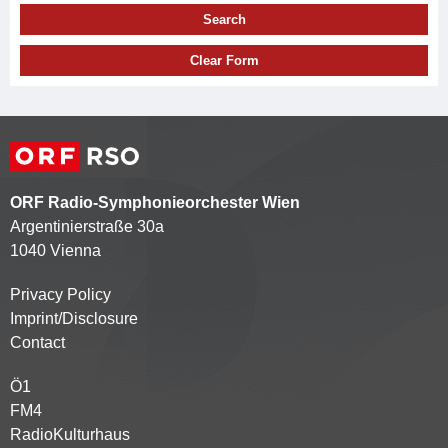
Search
Clear Form
ORF Radio-Symphonieorchester Wien
Argentinierstraße 30a
1040 Vienna
Privacy Policy
Kontaktmenü
Imprint/Disclosure
Contact
Ö1
Partnersender
FM4
RadioKulturhaus