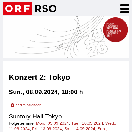
Skip
Tog
to
nav
main
content
Konzert 2: Tokyo
Sun., 08.09.2024, 18:00
h
add to calendar
add to iCal
Suntory Hall Tokyo
add to Outlook
Folgetermine:
Mon., 09.09.2024
,
Tue., 10.09.2024
,
Wed.,
11.09.2024
,
Fri., 13.09.2024
,
Sat., 14.09.2024
,
Sun.,