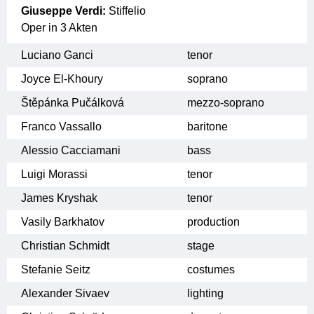
Giuseppe Verdi:
Stiffelio
Oper in 3 Akten
Luciano Ganci
tenor
Joyce El-Khoury
soprano
Štěpánka Pučálková
mezzo-soprano
Franco Vassallo
baritone
Alessio Cacciamani
bass
Luigi Morassi
tenor
James Kryshak
tenor
Vasily Barkhatov
production
Christian Schmidt
stage
Stefanie Seitz
costumes
Alexander Sivaev
lighting