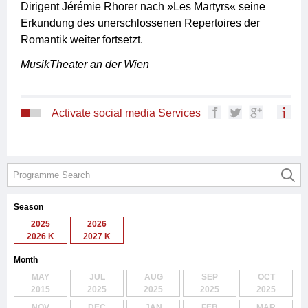
Dirigent Jérémie Rhorer nach »Les Martyrs« seine
Erkundung des unerschlossenen Repertoires der
Romantik weiter fortsetzt.
MusikTheater an der Wien
Activate social media Services
Season
2025
2026
2026 K
2027 K
Month
MAY
JUL
AUG
SEP
OCT
2015
2025
2025
2025
2025
NOV
DEC
JAN
FEB
MAR