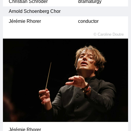
Christian Schröder
dramaturgy
Arnold Schoenberg Chor
Jérémie Rhorer
conductor
©
Caroline Doutre
Jérémie Rhorer