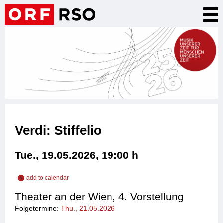
Skip
Tog
to
nav
main
content
Verdi: Stiffelio
Tue., 19.05.2026, 19:00
h
add to calendar
add to iCal
Theater an der Wien, 4. Vorstellung
add to Outlook
Folgetermine:
Thu., 21.05.2026