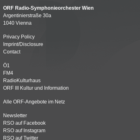
ORF Radio-Symphonieorchester Wien
Argentinierstraße 30a
1040 Vienna
Privacy Policy
Kontaktmenü
Imprint/Disclosure
Contact
Ö1
Partnersender
FM4
RadioKulturhaus
ORF III Kultur und Information
Alle ORF-Angebote im Netz
Newsletter
Footer
RSO auf Facebook
menu
RSO auf Instagram
RSO auf Twitter