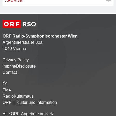
ARCHIVE
ORF Radio-Symphonieorchester Wien
Argentinierstraße 30a
1040 Vienna
Privacy Policy
Kontaktmenü
Imprint/Disclosure
Contact
Ö1
Partnersender
FM4
RadioKulturhaus
ORF III Kultur und Information
Alle ORF-Angebote im Netz