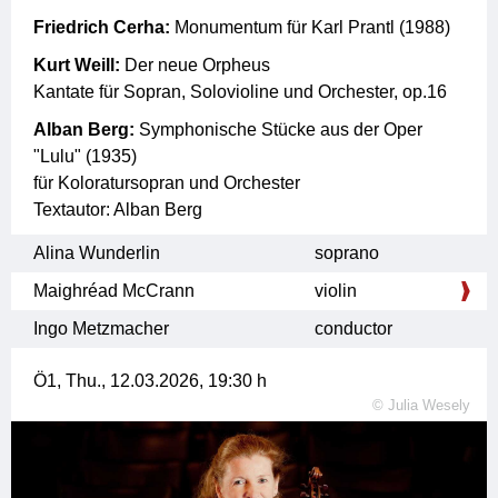
Friedrich Cerha:
Monumentum für Karl Prantl (1988)
Kurt Weill:
Der neue Orpheus
Kantate für Sopran, Solovioline und Orchester, op.16
Alban Berg:
Symphonische Stücke aus der Oper
"Lulu" (1935)
für Koloratursopran und Orchester
Textautor: Alban Berg
Alina Wunderlin
soprano
Maighréad McCrann
violin
Ingo Metzmacher
conductor
Ö1,
Thu., 12.03.2026, 19:30
h
©
Julia Wesely