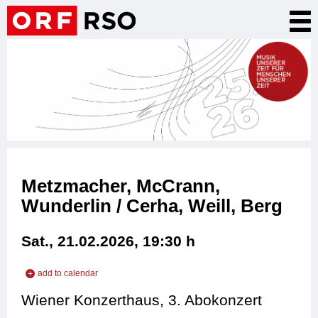
Skip
Tog
to
nav
main
content
Metzmacher, McCrann,
Wunderlin / Cerha, Weill, Berg
Sat., 21.02.2026, 19:30
h
add to calendar
add to iCal
Wiener Konzerthaus, 3. Abokonzert
add to Outlook