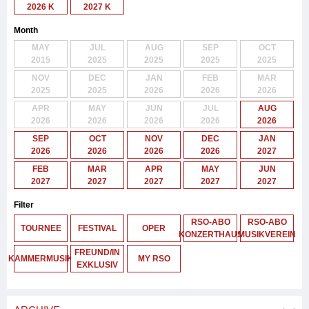
2026 K
2027 K
Month
MAY
JUL
AUG
SEP
OCT
2015
2025
2025
2025
2025
NOV
DEC
JAN
FEB
MAR
2025
2025
2026
2026
2026
APR
MAY
JUN
JUL
AUG
2026
2026
2026
2026
2026
SEP
OCT
NOV
DEC
JAN
2026
2026
2026
2026
2027
FEB
MAR
APR
MAY
JUN
2027
2027
2027
2027
2027
Filter
RSO-ABO
RSO-ABO
TOURNEE
FESTIVAL
OPER
KONZERTHAUS
MUSIKVEREIN
FREUND/IN
KAMMERMUSIK
MY RSO
EXKLUSIV