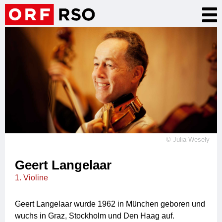
Direkt
Nav
zum
akt
Inhalt
©
Julia Wesely
Geert Langelaar
1. Violine
Geert Langelaar wurde 1962 in München geboren und
wuchs in Graz, Stockholm und Den Haag auf.