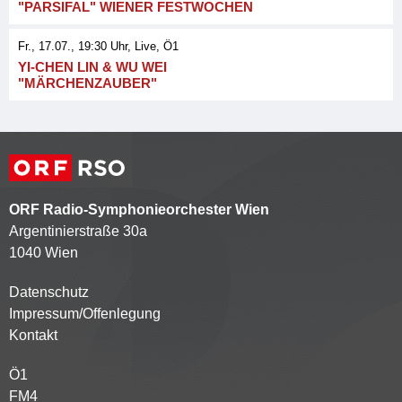
"PARSIFAL" WIENER FESTWOCHEN
Fr., 17.07., 19:30
Uhr
, Live
, Ö1
YI-CHEN LIN & WU WEI
"MÄRCHENZAUBER"
ORF Radio-Symphonieorchester Wien
Argentinierstraße 30a
1040 Wien
Datenschutz
Kontaktmenü
Impressum/Offenlegung
Kontakt
Ö1
Partnersender
FM4