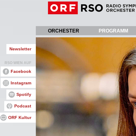
Direkt
zum
Inhalt
ORCHESTER
PROGRAMM
Newsletter
RSO WIEN AUF
Facebook
Instagram
Spotify
Podcast
ORF Kultur