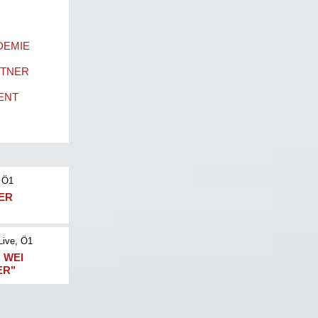
DEMIE
RTNER
ENT
 Ö1
NER
Live
, Ö1
 WEI
ER"