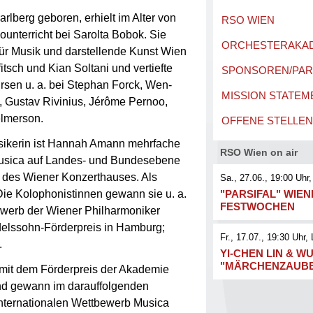
lberg geboren, erhielt im Alter von
RSO WIEN
lounterricht bei Sarolta Bobok. Sie
ORCHESTERAKA
 für Musik und darstellende Kunst Wien
itsch und Kian Soltani und vertiefte
SPONSOREN/PA
ursen u. a. bei Stephan Forck, Wen-
MISSION STATEM
, Gustav Rivinius, Jérôme Pernoo,
elmerson.
OFFENE STELLEN
sikerin ist Hannah Amann mehrfache
RSO Wien on air
 musica auf Landes- und Bundesebene
s des Wiener Konzerthauses. Als
Sa., 27.06., 19:00
Uhr,
 Die Kolophonistinnen gewann sie u. a.
"PARSIFAL" WIE
FESTWOCHEN
werb der Wiener Philharmoniker
elssohn-Förderpreis in Hamburg;
Fr., 17.07., 19:30
Uhr
, 
.
YI-CHEN LIN & WU
"MÄRCHENZAUB
mit dem Förderpreis der Akademie
nd gewann im darauffolgenden
internationalen Wettbewerb Musica