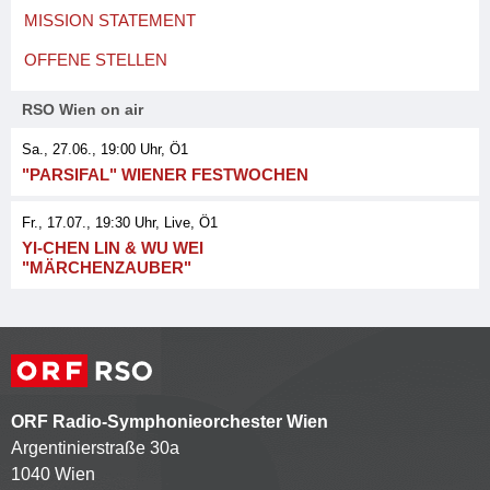
MISSION STATEMENT
OFFENE STELLEN
RSO Wien on air
Sa., 27.06., 19:00
Uhr, Ö1
"PARSIFAL" WIENER FESTWOCHEN
Fr., 17.07., 19:30
Uhr
, Live
, Ö1
YI-CHEN LIN & WU WEI
"MÄRCHENZAUBER"
ORF Radio-Symphonieorchester Wien
Argentinierstraße 30a
1040 Wien