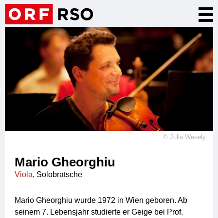
Direkt
Nav
zum
akt
Inhalt
©
Julia Wesely
Mario Gheorghiu
Viola
, Solobratsche
Mario Gheorghiu wurde 1972 in Wien geboren. Ab
seinem 7. Lebensjahr studierte er Geige bei Prof.