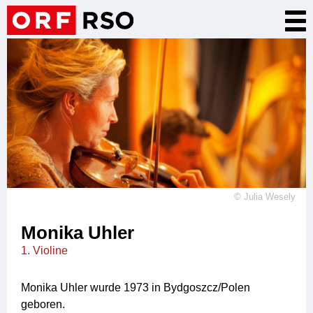
Direkt
Nav
zum
akt
Inhalt
©
Julia Wesely
Monika Uhler
1. Violine
Monika Uhler wurde 1973 in Bydgoszcz/Polen
geboren.