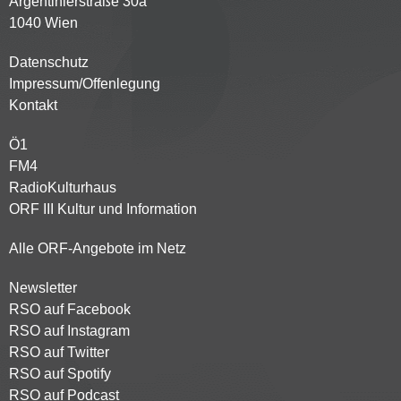
Argentinierstraße 30a
1040 Wien
Datenschutz
Kontaktmenü
Impressum/Offenlegung
Kontakt
Ö1
Partnersender
FM4
RadioKulturhaus
ORF III Kultur und Information
Alle ORF-Angebote im Netz
Newsletter
Footer
RSO auf Facebook
menu
RSO auf Instagram
RSO auf Twitter
RSO auf Spotify
RSO auf Podcast