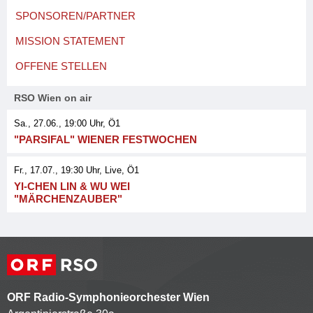
SPONSOREN/PARTNER
MISSION STATEMENT
OFFENE STELLEN
RSO Wien on air
Sa., 27.06., 19:00
Uhr, Ö1
"PARSIFAL" WIENER FESTWOCHEN
Fr., 17.07., 19:30
Uhr
, Live
, Ö1
YI-CHEN LIN & WU WEI
"MÄRCHENZAUBER"
ORF Radio-Symphonieorchester Wien