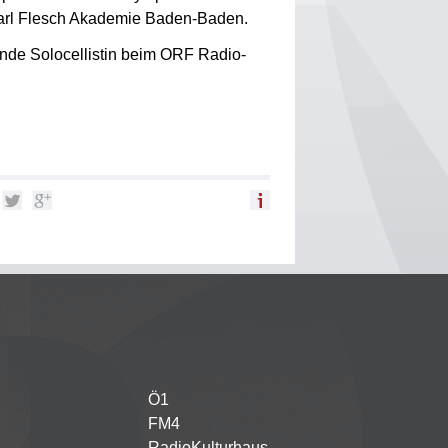
Carl Flesch Akademie Baden-Baden.
etende Solocellistin beim ORF Radio-
Ö1
Partnersender
FM4
RadioKulturhaus