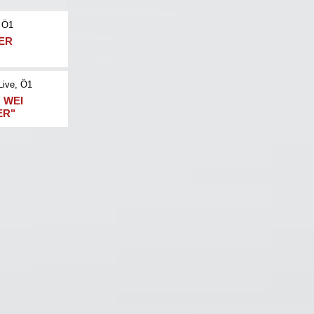
 Ö1
NER
Live
, Ö1
 WEI
ER"