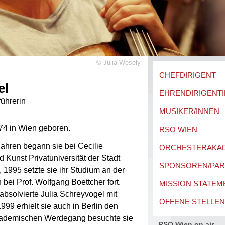
©
Julia Wesely
CHEFDIRIGENT
el
EHRENDIRIGENTI
führerin
MUSIKER/INNEN
74 in Wien geboren.
RSO WIEN
Jahren begann sie bei Cecilie
ORCHESTERAKA
 Kunst Privatuniversität der Stadt
SPONSOREN/PA
 1995 setzte sie ihr Studium an der
 bei Prof. Wolfgang Boettcher fort.
MISSION STATEM
absolvierte Julia Schreyvogel mit
OFFENE STELLEN
99 erhielt sie auch in Berlin den
akademischen Werdegang besuchte sie
RSO Wien on air