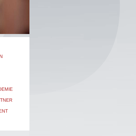
N
DEMIE
RTNER
ENT