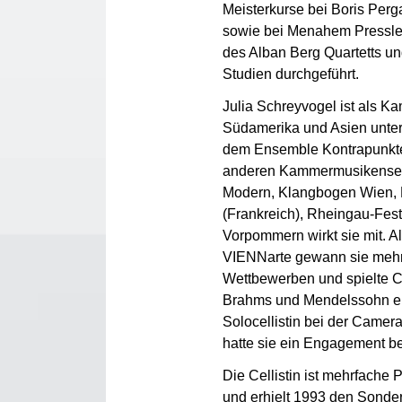
Meisterkurse bei Boris Per
sowie bei Menahem Pressler.
des Alban Berg Quartetts u
Studien durchgeführt.
Julia Schreyvogel ist als K
Südamerika und Asien unter
dem Ensemble Kontrapunkte
anderen Kammermusikensemb
Modern, Klangbogen Wien, 
(Frankreich), Rheingau-Fest
Vorpommern wirkt sie mit. Als
VIENNarte gewann sie mehrf
Wettbewerben und spielte C
Brahms und Mendelssohn ei
Solocellistin bei der Camer
hatte sie ein Engagement 
Die Cellistin ist mehrfache 
und erhielt 1993 den Sonde