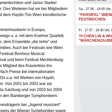
gamentschikov und Janos Starker
 Des Weiteren hat sie bei Mitgliedern
Sa., 27.06., 19:00
Uhr,
nd dem Haydn-Trio Wien künstlerische
"PARSIFAL" WIE
FESTWOCHEN
ammermusikerin in Europa,
Fr., 17.07., 19:30
Uhr
, 
wegs u. a. mit dem Koehne Quartett,
YI-CHEN LIN & WU
"MÄRCHENZAUB
, dem Ensemble „die reihe“ und
les. Auch bei Festivals wie Wien
Festival Bonheur Musical
ival und beim Festival Mecklenburg-
 Mitglied des Klaviertrios trio
ach Preise bei internationalen
Ds u.a. mit Werken von Haydn,
n. Von 2001 bis 2002 war sie
ata Salzburg und von 2003 bis 2004
bei den Bamberger Symphonikern.
Preisträgerin bei „Jugend musiziert“
rpreis der Wiener Symphoniker sowie