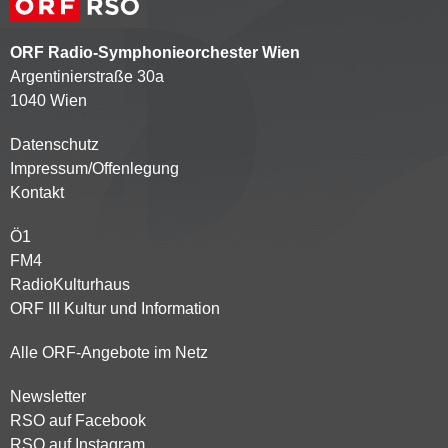
ORF Radio-Symphonieorchester Wien
Argentinierstraße 30a
1040 Wien
Datenschutz
Kontaktmenü
Impressum/Offenlegung
Kontakt
Ö1
Partnersender
FM4
RadioKulturhaus
ORF III Kultur und Information
Alle ORF-Angebote im Netz
Newsletter
Footer
RSO auf Facebook
menu
RSO auf Instagram