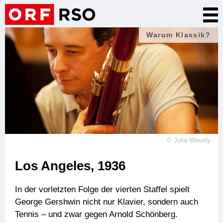
Direkt
Nav
zum
akt
Inhalt
Warum Klassik?
©
Julia Wesely
Los Angeles, 1936
In der vorletzten Folge der vierten Staffel spielt
George Gershwin nicht nur Klavier, sondern auch
Tennis – und zwar gegen Arnold Schönberg.