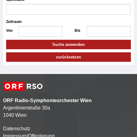
Zeitraum
Von
Bis
Suche anwenden
zurücksetzen
ORF Radio-Symphonieorchester Wien
Argentinierstraße 30a
1040 Wien
Datenschutz
Kontaktmenü
Impressum/Offenlegung