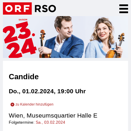
Direkt
Nav
zum
akt
Inhalt
Candide
Do., 01.02.2024, 19:00
Uhr
zu Kalender hinzufügen
zu iCal hinzufügen
Wien, Museumsquartier Halle E
zu Outlook hinzufügen
Folgetermine:
Sa., 03.02.2024