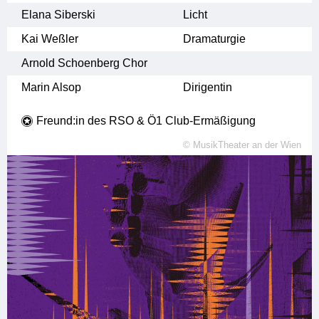
Elana Siberski
Licht
Kai Weßler
Dramaturgie
Arnold Schoenberg Chor
Marin Alsop
Dirigentin
Freund:in des RSO & Ö1 Club-Ermäßigung
©
MusikTheater an der Wien