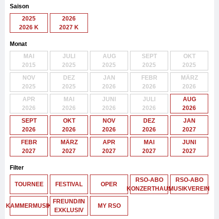
Saison
2025
2026
2026 K
2027 K
Monat
MAI
JULI
AUG
SEPT
OKT
2015
2025
2025
2025
2025
NOV
DEZ
JAN
FEBR
MÄRZ
2025
2025
2026
2026
2026
APR
MAI
JUNI
JULI
AUG
2026
2026
2026
2026
2026
SEPT
OKT
NOV
DEZ
JAN
2026
2026
2026
2026
2027
FEBR
MÄRZ
APR
MAI
JUNI
2027
2027
2027
2027
2027
Filter
RSO-ABO
RSO-ABO
TOURNEE
FESTIVAL
OPER
KONZERTHAUS
MUSIKVEREIN
FREUND/IN
KAMMERMUSIK
MY RSO
EXKLUSIV