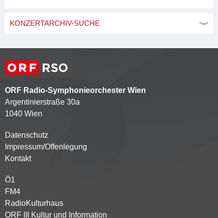
KONZERTARCHIV-SUCHE
ORF Radio-Symphonieorchester Wien
Argentinierstraße 30a
1040 Wien
Datenschutz
Kontaktmenü
Impressum/Offenlegung
Kontakt
Ö1
Partnersender
FM4
RadioKulturhaus
ORF III Kultur und Information