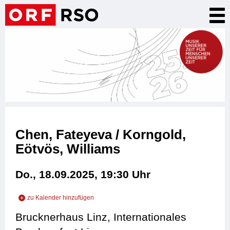
Direkt
Nav
zum
akt
Inhalt
Chen, Fateyeva / Korngold,
Eötvös, Williams
Do., 18.09.2025, 19:30
Uhr
zu Kalender hinzufügen
zu iCal hinzufügen
Brucknerhaus Linz, Internationales
zu Outlook hinzufügen