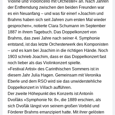
Violine und Violoncello mit Orchester« an. Nach Jahren
der Entfremdung zwischen den beiden Freunden war
es ein Neuanfang – und was für einer! »Joachim und
Brahms haben sich seit Jahren zum ersten Mal wieder
gesprochen«, notierte Clara Schumann im September
1887 in ihrem Tagebuch. Das Doppelkonzert von
Brahms, das zwei Jahre nach seiner 4. Symphonie
entstand, ist das letzte Orchesterwerk des Komponisten
– und es kam bei Joachim in die richtigen Hände. Noch
1903 schrieb Joachim, dass er das Doppelkonzert fast
noch lieber als das Violinkonzert spielte.
»Festival Artist« des Carinthischen Sommers ist in
diesem Jahr Julia Hagen. Gemeinsam mit Veronika
Eberle und dem RSO wird sie das unwiderstehliche
Doppelkonzert in Villach aufführen.
Der zweite Höhepunkt des Konzerts ist Antonín
Dvořáks »Symphonie Nr. 8«, die 1889 erschien, als
sich Dvořák längst von seinem großen Vorbild und
Förderer Brahms emanzipiert hatte. Mit ihrer gelösten