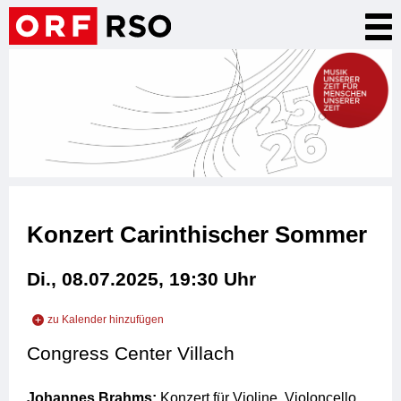
Direkt
Nav
zum
akt
Inhalt
Konzert Carinthischer Sommer
Di., 08.07.2025, 19:30
Uhr
zu Kalender hinzufügen
zu iCal hinzufügen
Congress Center Villach
zu Outlook hinzufügen
Johannes Brahms:
Konzert für Violine, Violoncello