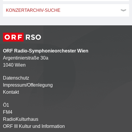
KONZERTARCHIV-SUCHE
ORF Radio-Symphonieorchester Wien
Argentinierstraße 30a
1040 Wien
Datenschutz
Kontaktmenü
Impressum/Offenlegung
Kontakt
Ö1
Partnersender
FM4
RadioKulturhaus
ORF III Kultur und Information