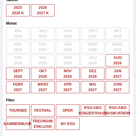
Saison
2025
2026
2026 K
2027 K
Monat
MAI
JULI
AUG
SEPT
OKT
2015
2025
2025
2025
2025
NOV
DEZ
JAN
FEBR
MÄRZ
2025
2025
2026
2026
2026
APR
MAI
JUNI
JULI
AUG
2026
2026
2026
2026
2026
SEPT
OKT
NOV
DEZ
JAN
2026
2026
2026
2026
2027
FEBR
MÄRZ
APR
MAI
JUNI
2027
2027
2027
2027
2027
Filter
RSO-ABO
RSO-ABO
TOURNEE
FESTIVAL
OPER
KONZERTHAUS
MUSIKVEREIN
FREUND/IN
KAMMERMUSIK
MY RSO
EXKLUSIV