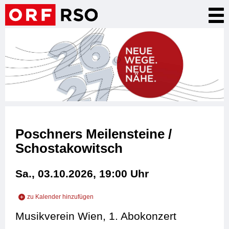
Direkt
Nav
zum
akt
Inhalt
Poschners Meilensteine /
Schostakowitsch
Sa., 03.10.2026, 19:00
Uhr
zu Kalender hinzufügen
zu iCal hinzufügen
Musikverein Wien, 1. Abokonzert
zu Outlook hinzufügen