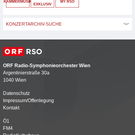
KAMMERMUSIK
MY RSO
EXKLUSIV
KONZERTARCHIV-SUCHE
ORF Radio-Symphonieorchester Wien
Argentinierstraße 30a
1040 Wien
Datenschutz
Kontaktmenü
Impressum/Offenlegung
Kontakt
Ö1
Partnersender
FM4