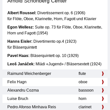
Arnold Schönberg Center
add to Outlook
Albert Roussel:
Divertissement op. 6 (1906)
für Flöte, Oboe, Klarinette, Horn, Fagott und Klavier
Egon Wellesz:
Suite op. 73 für Flöte, Oboe, Klarinette,
Horn und Fagott (1954)
Hanns Eisler:
Divertimento op.4 (1923)
für Bläserquintett
Pavel Haas:
Bläserquintett op. 10 (1929)
Leoš Janáček:
Mládi «Jugend» / Bläsersextett (1924)
Raimund Weichenberger
flute
Felix Hagn
oboe
Alexandru Cozma
bassoon
Luise Bruch
horn
Pedro Afonso Minhava Reis
clarinet