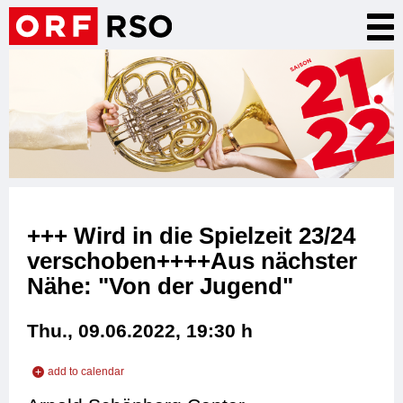
Skip
Tog
to
nav
main
content
+++ Wird in die Spielzeit 23/24
verschoben++++Aus nächster
Nähe: "Von der Jugend"
Thu., 09.06.2022, 19:30
h
add to calendar
add to iCal