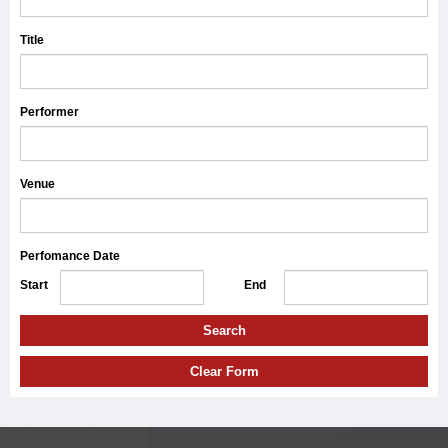
Title
Performer
Venue
Perfomance Date
Start
End
Search
Clear Form