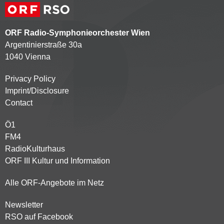
ORF Radio-Symphonieorchester Wien
Argentinierstraße 30a
1040 Vienna
Privacy Policy
Kontaktmenü
Imprint/Disclosure
Contact
Ö1
Partnersender
FM4
RadioKulturhaus
ORF III Kultur und Information
Alle ORF-Angebote im Netz
Newsletter
Footer
RSO auf Facebook