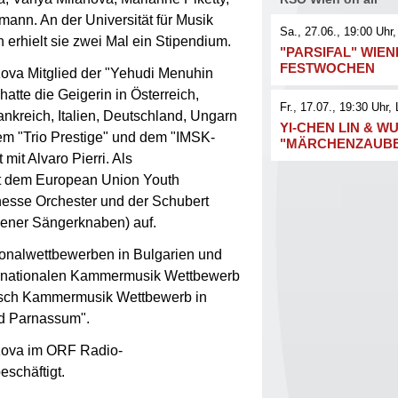
ann. An der Universität für Musik
Sa., 27.06., 19:00
Uhr,
 erhielt sie zwei Mal ein Stipendium.
"PARSIFAL" WIE
FESTWOCHEN
zova Mitglied der "Yehudi Menuhin
hatte die Geigerin in Österreich,
Fr., 17.07., 19:30
Uhr
, 
ankreich, Italien, Deutschland, Ungarn
YI-CHEN LIN & WU
dem "Trio Prestige" und dem "IMSK-
"MÄRCHENZAUB
mit Alvaro Pierri. Als
mit dem European Union Youth
esse Orchester und der Schubert
ener Sängerknaben) auf.
tionalwettbewerben in Bulgarien und
ternationalen Kammermusik Wettbewerb
disch Kammermusik Wettbewerb in
d Parnassum".
azova im ORF Radio-
schäftigt.