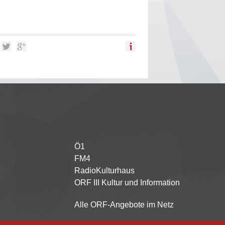
Ö1
Partnersender
FM4
RadioKulturhaus
ORF III Kultur und Information
Alle ORF-Angebote im Netz