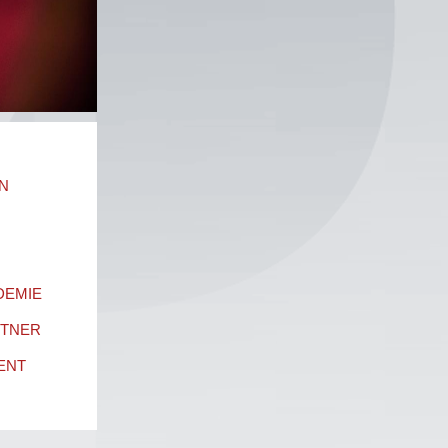
N
DEMIE
RTNER
ENT