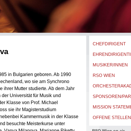
CHEFDIRIGENT
ova
EHRENDIRIGENTI
MUSIKER/INNEN
85 in Bulgarien geboren. Ab 1990
RSO WIEN
Griechenland, wo sie am Synchrono
ORCHESTERAKA
 ihrer Mutter studierte. Ab dem Jahr
n der Universität für Musik und
SPONSOREN/PA
der Klasse von Prof. Michael
MISSION STATEM
oss sie ihr Magisterstudium
te nebenbei Kammermusik in der Klasse
OFFENE STELLEN
nd besuchte Meisterkurse unter
, Vanya Milanova, Marianne Piketty,
RSO Wien on air