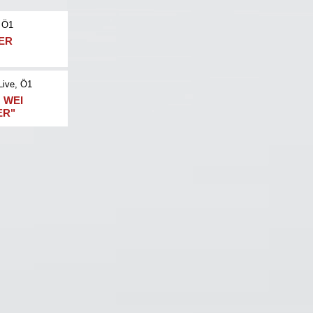
 Ö1
NER
Live
, Ö1
 WEI
ER"