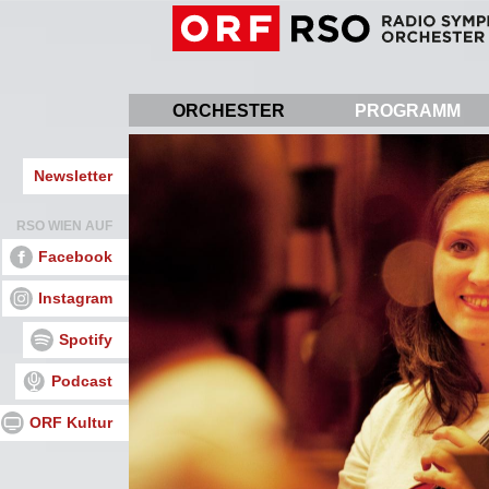
Direkt
zum
Inhalt
ORCHESTER
PROGRAMM
Newsletter
RSO WIEN AUF
Facebook
Instagram
Spotify
Podcast
ORF Kultur