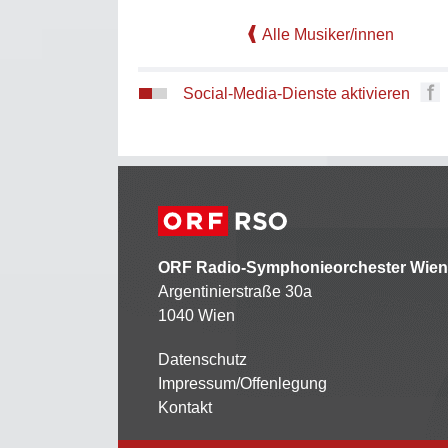
Alle Musiker/innen
Social-Media-Dienste aktivieren
ORF Radio-Symphonieorchester Wien
Argentinierstraße 30a
1040 Wien
Datenschutz
Kontaktmenü
Impressum/Offenlegung
Kontakt