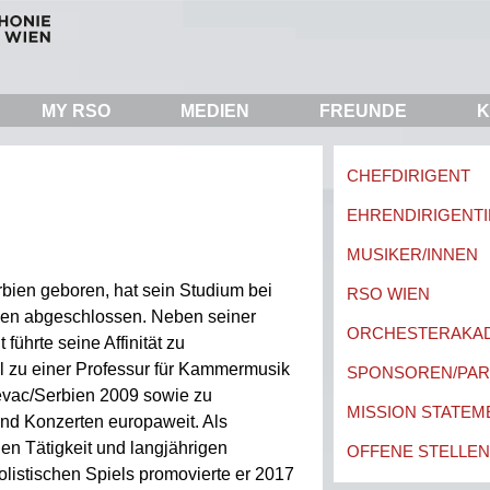
MY RSO
MEDIEN
FREUNDE
K
CHEFDIRIGENT
EHRENDIRIGENTI
MUSIKER/INNEN
rbien geboren, hat sein Studium bei
RSO WIEN
hen abgeschlossen. Neben seiner
ORCHESTERAKA
t führte seine Affinität zu
 zu einer Professur für Kammermusik
SPONSOREN/PA
jevac/Serbien 2009 sowie zu
MISSION STATEM
und Konzerten europaweit. Als
hen Tätigkeit und langjährigen
OFFENE STELLEN
listischen Spiels promovierte er 2017