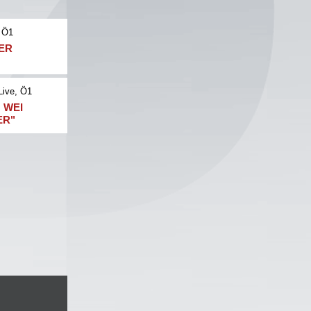
 Ö1
NER
Live
, Ö1
 WEI
ER"