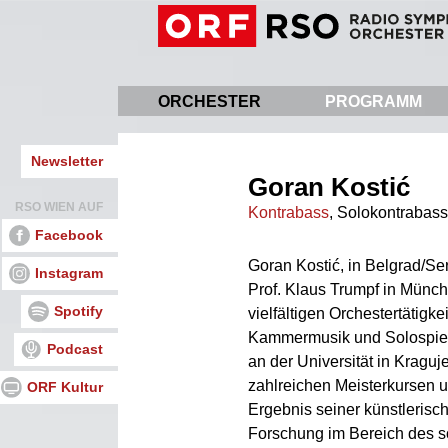
Direkt
zum
Inhalt
ORCHESTER
PROGRAMM
Newsletter
Goran Kostić
RSO WIEN AUF
Kontrabass
, Solokontrabass
Facebook
Goran Kostić, in Belgrad/Se
Instagram
Prof. Klaus Trumpf in Münc
Spotify
vielfältigen Orchestertätigkei
Kammermusik und Solospiel
Podcast
an der Universität in Kragu
zahlreichen Meisterkursen 
ORF Kultur
Ergebnis seiner künstlerisc
Forschung im Bereich des so