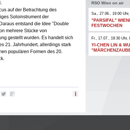
.
RSO Wien on air
cus auf der Betrachtung des
Sa., 27.06., 19:00
Uhr,
iges Soloinstrument der
"PARSIFAL" WIE
 Daraus entstand die Idee "Double
FESTWOCHEN
hon mehrere Stücke von
ng gestellt wurden. Es handelt sich
Fr., 17.07., 19:30
Uhr
, 
es 21. Jahrhundert, allerdings stark
YI-CHEN LIN & WU
"MÄRCHENZAUB
chen populären Formen des 20.
ck.