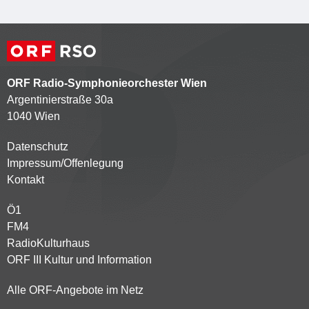
ORF Radio-Symphonieorchester Wien
Argentinierstraße 30a
1040 Wien
Datenschutz
Kontaktmenü
Impressum/Offenlegung
Kontakt
Ö1
Partnersender
FM4
RadioKulturhaus
ORF III Kultur und Information
Alle ORF-Angebote im Netz