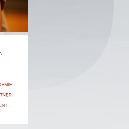
N
DEMIE
RTNER
ENT