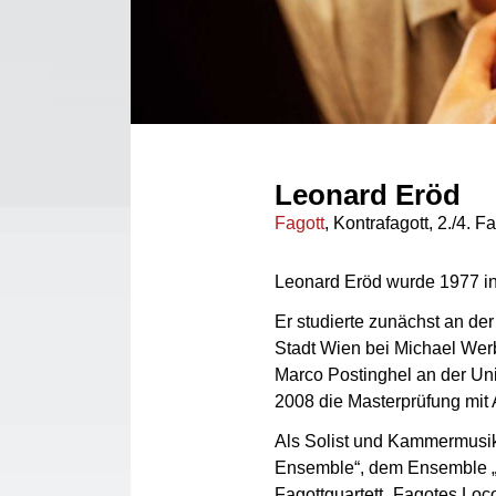
Leonard Eröd
Fagott
, Kontrafagott, 2./4. F
Leonard Eröd wurde 1977 in
Er studierte zunächst an der
Stadt Wien bei Michael Werb
Marco Postinghel an der Uni
2008 die Masterprüfung mit
Als Solist und Kammermusik
Ensemble“, dem Ensemble „
Fagottquartett „Fagotes Loco