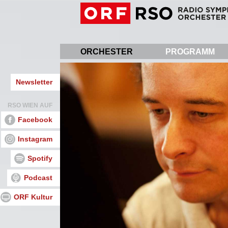
Direkt
zum
Inhalt
ORCHESTER
PROGRAMM
Newsletter
RSO WIEN AUF
Facebook
Instagram
Spotify
Podcast
ORF Kultur