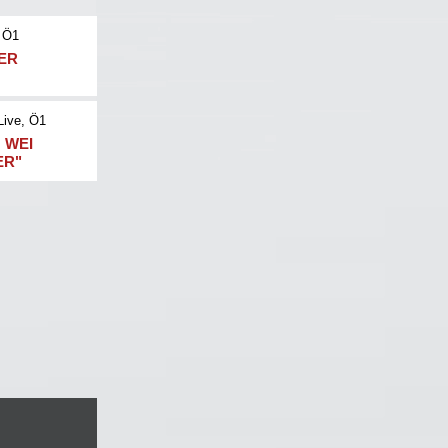
 Ö1
NER
Live
, Ö1
 WEI
ER"