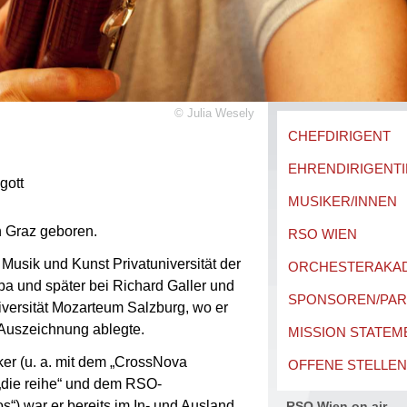
©
Julia Wesely
CHEFDIRIGENT
EHRENDIRIGENTI
agott
MUSIKER/INNEN
 Graz geboren.
RSO WIEN
 Musik und Kunst Privatuniversität der
ORCHESTERAKA
a und später bei Richard Galler und
SPONSOREN/PA
versität Mozarteum Salzburg, wo er
 Auszeichnung ablegte.
MISSION STATEM
er (u. a. mit dem „CrossNova
OFFENE STELLEN
die reihe“ und dem RSO-
s“) war er bereits im In- und Ausland
RSO Wien on air