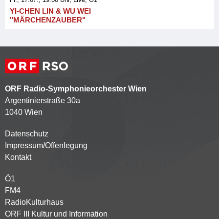
YI-CHEN LIN & WU WEI
"MÄRCHENZAUBER"
ORF Radio-Symphonieorchester Wien
Argentinierstraße 30a
1040 Wien
Datenschutz
Kontaktmenü
Impressum/Offenlegung
Kontakt
Ö1
Partnersender
FM4
RadioKulturhaus
ORF III Kultur und Information