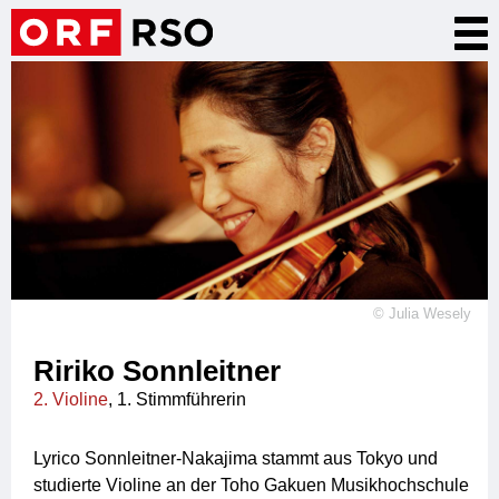
Direkt
Nav
zum
akt
Inhalt
©
Julia Wesely
Ririko Sonnleitner
2. Violine
, 1. Stimmführerin
Lyrico Sonnleitner-Nakajima stammt aus Tokyo und
studierte Violine an der Toho Gakuen Musikhochschule