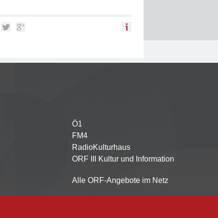
Ö1
Partnersender
FM4
RadioKulturhaus
ORF III Kultur und Information
Alle ORF-Angebote im Netz