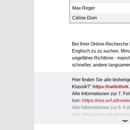
Max Reger
Céline Dion
Bei Ihrer Online-Recherche k
Englisch zu zu suchen. Minu
ungefähre Richtlinie - manc
schneller, andere langsame
Hier finden Sie alle bisher
Klassik?"
https://radiothek
Alle Informationen zur 7. Fo
hier:
https://rso.orf.at/nod
Alle Informationen zur 8. Fo
hier:
https://rso.orf.at/nod
Alle Informationen zur 9. Fo
hier:
https://rso.orf.at/nod