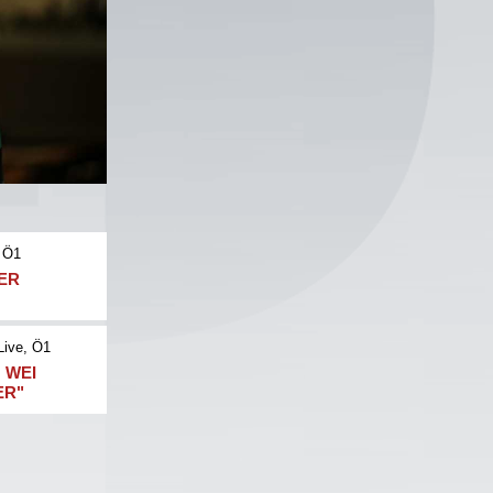
 Ö1
NER
Live
, Ö1
 WEI
ER"