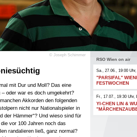
©
Joseph Schimmer
RSO Wien on air
niesüchtig
Sa., 27.06., 19:00
Uhr,
"PARSIFAL" WIE
FESTWOCHEN
nmal mit Dur und Moll? Das eine
ig – oder war es doch umgekehrt?
Fr., 17.07., 19:30
Uhr
, 
 manchen Akkorden den folgenden
YI-CHEN LIN & WU
lpern nicht nur Nationalspieler in
"MÄRCHENZAUB
d der Hämmer“? Und wieso sind für
die vor 100 Jahren noch das
en randalieren ließ, ganz normal?