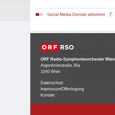
Social-Media-Dienste aktivieren
ORF Radio-Symphonieorchester Wien
Argentinierstraße 30a
1040 Wien
Datenschutz
Kontaktmenü
Impressum/Offenlegung
Kontakt