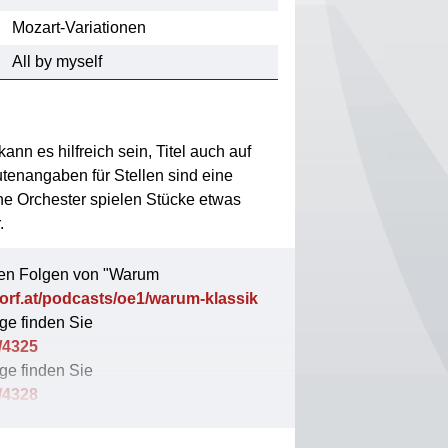
Mozart-Variationen
All by myself
ann es hilfreich sein, Titel auch auf
tenangaben für Stellen sind eine
he Orchester spielen Stücke etwas
r.
igen Folgen von "Warum
.orf.at/podcasts/oe1/warum-klassi
k
lge finden Sie
e/4325
lge finden Sie
e/4328
lge finden Sie
e/4335