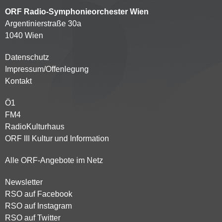
ORF Radio-Symphonieorchester Wien
Argentinierstraße 30a
1040 Wien
Datenschutz
Kontaktmenü
Impressum/Offenlegung
Kontakt
Ö1
Partnersender
FM4
RadioKulturhaus
ORF III Kultur und Information
Alle ORF-Angebote im Netz
Newsletter
Footer
RSO auf Facebook
menu
RSO auf Instagram
RSO auf Twitter