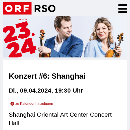
Direkt
Nav
zum
akt
Inhalt
Konzert #6: Shanghai
Di., 09.04.2024, 19:30
Uhr
zu Kalender hinzufügen
zu iCal hinzufügen
Shanghai Oriental Art Center Concert
zu Outlook hinzufügen
Hall