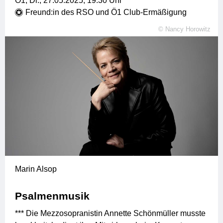
Ö1,
Di., 27.05.2025, 19:30
Uhr
Freund:in des RSO und Ö1 Club-Ermäßigung
©
Nancy Horowitz
Marin Alsop
Psalmenmusik
*** Die Mezzosopranistin Annette Schönmüller musste