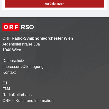
zurücksetzen
ORF Radio-Symphonieorchester Wien
Argentinierstraße 30a
1040 Wien
Datenschutz
Kontaktmenü
Impressum/Offenlegung
Kontakt
Ö1
Partnersender
FM4
RadioKulturhaus
ORF III Kultur und Information