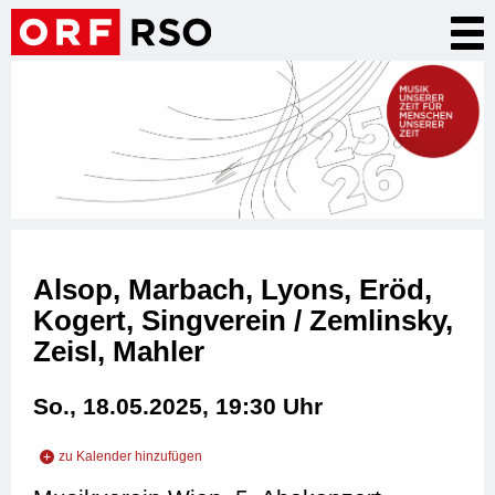
Direkt
Nav
zum
akt
Inhalt
Alsop, Marbach, Lyons, Eröd,
Kogert, Singverein / Zemlinsky,
Zeisl, Mahler
So., 18.05.2025, 19:30
Uhr
zu Kalender hinzufügen
zu iCal hinzufügen