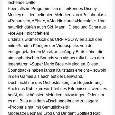
lachende Dritte!
Ebenfalls im Programm: ein mitreißendes Disney-
Medley mit den beliebten Melodien von »Pocahontas«,
»Rapunzel«, »Elsa«, »Aladdin« und »Hercules«. Und
natürlich dürfen auch Sid, Manni, Diego und Scrat aus
»Ice Age« nicht fehlen!
Erstmals widmet sich das ORF RSO Wien auch den
mitreißenden Klängen der Videospiele: von der
energiegeladenen Musik aus »Angry Birds« über die
atmosphärischen Sounds von »Minecraft« bis zu den
legendären »Super Mario Bros.«-Melodien. Diese
Soundtracks haben längst Kultstatus erreicht – sowohl
in den Games als auch auf der Leinwand.
Doch nicht nur das Orchester sorgt für Begeisterung:
Auch das Publikum wird Teil des Erlebnisses, wenn es
heißt, die schönsten Melodien mitzusingen. Oder, um
es mit Balu aus dem »Dschungelbuch« zu sagen:
»Probier’s mal mit Gemütlichkeit!«
Moderator Leonard Eröd und Dirigent Gottfried Rabl