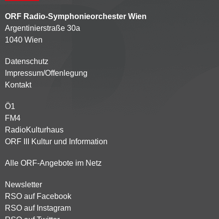
ORF Radio-Symphonieorchester Wien
Argentinierstraße 30a
1040 Wien
Datenschutz
Kontaktmenü
Impressum/Offenlegung
Kontakt
Ö1
Partnersender
FM4
RadioKulturhaus
ORF III Kultur und Information
Alle ORF-Angebote im Netz
Newsletter
Footer
RSO auf Facebook
menu
RSO auf Instagram