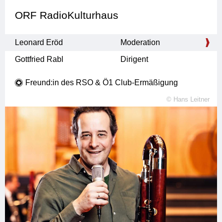
zu iCal hinzufügen
ORF RadioKulturhaus
zu Outlook hinzufügen
Leonard Eröd
Moderation
Gottfried Rabl
Dirigent
Freund:in des RSO & Ö1 Club-Ermäßigung
©
Hans Leitner