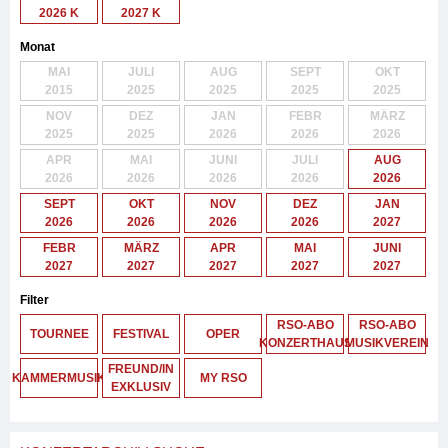
2026 K
2027 K
Monat
MAI
JULI
AUG
SEPT
OKT
2015
2025
2025
2025
2025
NOV
DEZ
JAN
FEBR
MÄRZ
2025
2025
2026
2026
2026
APR
MAI
JUNI
JULI
AUG
2026
2026
2026
2026
2026
SEPT
OKT
NOV
DEZ
JAN
2026
2026
2026
2026
2027
FEBR
MÄRZ
APR
MAI
JUNI
2027
2027
2027
2027
2027
Filter
RSO-ABO
RSO-ABO
TOURNEE
FESTIVAL
OPER
KONZERTHAUS
MUSIKVEREIN
FREUND/IN
KAMMERMUSIK
MY RSO
EXKLUSIV