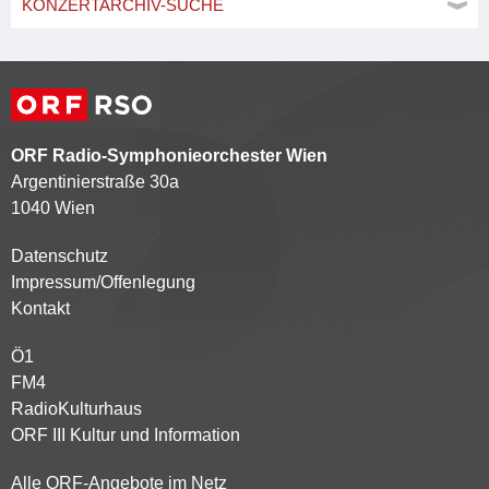
KONZERTARCHIV-SUCHE
ORF Radio-Symphonieorchester Wien
Argentinierstraße 30a
1040 Wien
Datenschutz
Kontaktmenü
Impressum/Offenlegung
Kontakt
Ö1
Partnersender
FM4
RadioKulturhaus
ORF III Kultur und Information
Alle ORF-Angebote im Netz