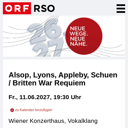
Direkt
Nav
zum
akt
Inhalt
Alsop, Lyons, Appleby, Schuen
/ Britten War Requiem
Fr., 11.06.2027, 19:30
Uhr
zu Kalender hinzufügen
zu iCal hinzufügen
Wiener Konzerthaus, Vokalklang
zu Outlook hinzufügen