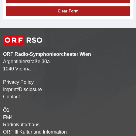
Clear Form
ORF Radio-Symphonieorchester Wien
Argentinierstraße 30a
1040 Vienna
Privacy Policy
Kontaktmenü
Imprint/Disclosure
Contact
Ö1
Partnersender
FM4
RadioKulturhaus
ORF III Kultur und Information