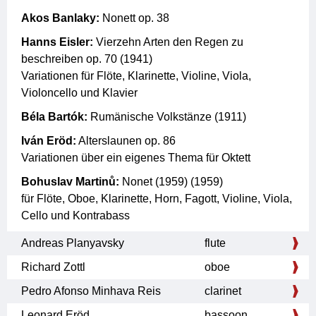
Akos Banlaky:
Nonett op. 38
Hanns Eisler:
Vierzehn Arten den Regen zu
beschreiben op. 70 (1941)
Variationen für Flöte, Klarinette, Violine, Viola,
Violoncello und Klavier
Béla Bartók:
Rumänische Volkstänze (1911)
Iván Eröd:
Alterslaunen op. 86
Variationen über ein eigenes Thema für Oktett
Bohuslav Martinů:
Nonet (1959) (1959)
für Flöte, Oboe, Klarinette, Horn, Fagott, Violine, Viola,
Cello und Kontrabass
Andreas Planyavsky
flute
Richard Zottl
oboe
Pedro Afonso Minhava Reis
clarinet
Leonard Eröd
bassoon