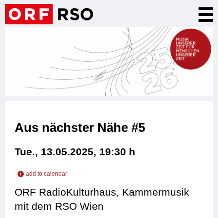
Skip
Tog
to
nav
main
content
Aus nächster Nähe #5
Tue., 13.05.2025, 19:30
h
add to calendar
add to iCal
ORF RadioKulturhaus, Kammermusik
add to Outlook
mit dem RSO Wien