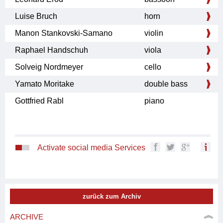
Luise Bruch
horn
Manon Stankovski-Samano
violin
Raphael Handschuh
viola
Solveig Nordmeyer
cello
Yamato Moritake
double bass
Gottfried Rabl
piano
Activate social media Services
zurück zum Archiv
ARCHIVE