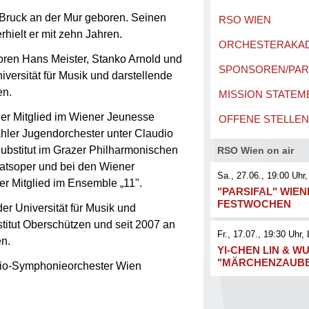
Bruck an der Mur geboren. Seinen
RSO WIEN
rhielt er mit zehn Jahren.
ORCHESTERAKA
soren Hans Meister, Stanko Arnold und
SPONSOREN/PA
versität für Musik und darstellende
en.
MISSION STATEM
er Mitglied im Wiener Jeunesse
OFFENE STELLEN
hler Jugendorchester unter Claudio
bstitut im Grazer Philharmonischen
RSO Wien on air
aatsoper und bei den Wiener
Sa., 27.06., 19:00
Uhr,
er Mitglied im Ensemble „11".
"PARSIFAL" WIE
FESTWOCHEN
der Universität für Musik und
stitut Oberschützen und seit 2007 an
Fr., 17.07., 19:30
Uhr
, 
n.
YI-CHEN LIN & WU
"MÄRCHENZAUB
dio-Symphonieorchester Wien