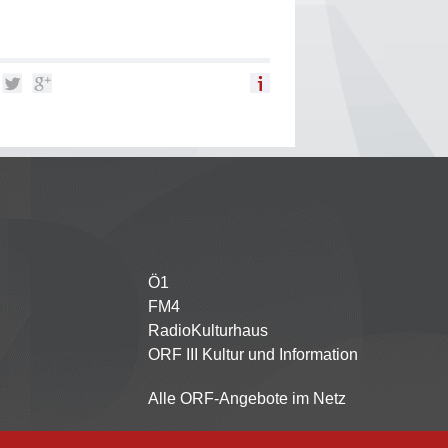
Ö1
Partnersender
FM4
RadioKulturhaus
ORF III Kultur und Information
Alle ORF-Angebote im Netz