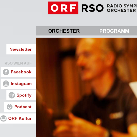
Direkt
zum
Inhalt
ORCHESTER
PROGRAMM
Newsletter
RSO WIEN AUF
Facebook
Instagram
Spotify
Podcast
ORF Kultur