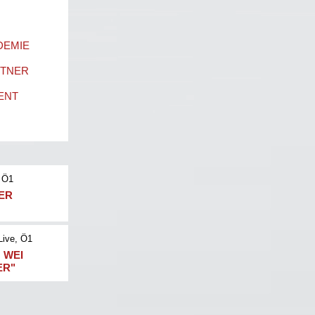
DEMIE
RTNER
ENT
 Ö1
NER
Live
, Ö1
 WEI
ER"