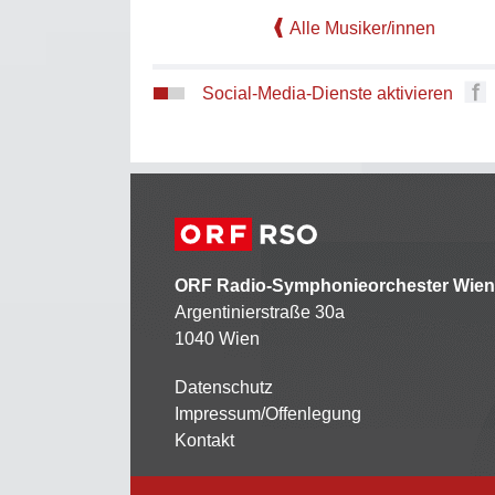
Alle Musiker/innen
Social-Media-Dienste aktivieren
ORF Radio-Symphonieorchester Wien
Argentinierstraße 30a
1040 Wien
Datenschutz
Kontaktmenü
Impressum/Offenlegung
Kontakt